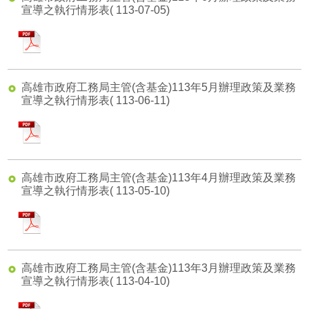
遊說資訊專區
無障礙專區
宣導之執行情形表
( 113-07-05)
施工規範
電子郵件
首頁
機關組織圖
pdf
性別主流化
執照查詢
高雄市道路挖掘管理中心
網站導覽
秘書室
廉政專區
就業資訊
高雄市政府工務局主管(含基金)113年5月辦理政策及業務
寬頻管道
English
會計室
宣導之執行情形表
( 113-06-11)
網站連結
服務電話
pdf
雙語辭彙
資訊室
材料試驗
電子刊物
常見問答
人事室
試驗隨機程式
高雄市政府工務局主管(含基金)113年4月辦理政策及業務
宣導之執行情形表
( 113-05-10)
意見信箱
政風室
工務出版品
影音專區
採購申訴會
pdf
工程企劃處
雙語詞彙
建築管理處
高雄市政府工務局主管(含基金)113年3月辦理政策及業務
宣導之執行情形表
( 113-04-10)
道路挖掘管理中心
pdf