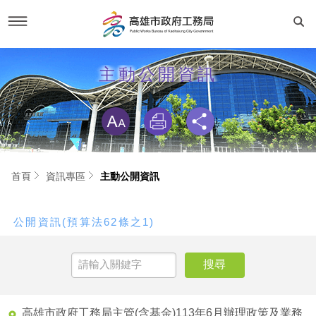
跳
到
新聞活動
主動公開資訊
主
要
內
略過字型切換
容
工務新聞
關於我們
活動專區
首長簡介
工務專區
首頁
資訊專區
主動公開資訊
市政新聞
建設榮譽榜
建設與成果
資訊專區
公開資訊(預算法62條之1)
RSS訂閱
交通位置
工程動態
主動公開資訊
便民服務
聯絡我們
線上申辦
法規專區
局長信箱
專業服務
服務電話
機關組織與業務職掌
高雄市政府工務局主管(含基金)113年6月辦理政策及業務