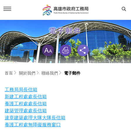
跳
到
新聞活動
電子郵件
主
要
內
略過字型切換
容
工務新聞
關於我們
活動專區
首長簡介
工務專區
首頁
關於我們
聯絡我們
電子郵件
市政新聞
建設榮譽榜
建設與成果
資訊專區
工務局局長信箱
RSS訂閱
交通位置
新建工程處處長信箱
工程動態
主動公開資訊
便民服務
養護工程處處長信箱
建築管理處處長信箱
聯絡我們
線上申辦
法規專區
違章建築處理大隊大隊長信箱
局長信箱
專業服務
養護工程處無障礙服務窗口
服務電話
機關組織與業務職掌