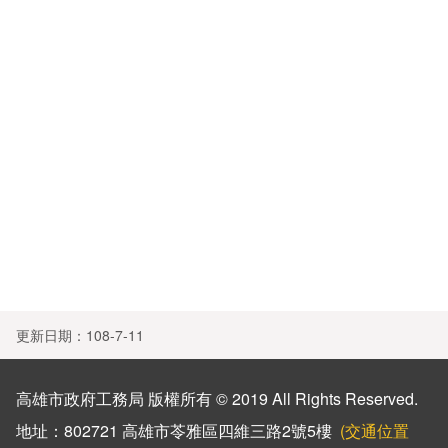
遊說資訊專區
無障礙專區
施工規範
電子郵件
首頁
機關組織圖
性別主流化
執照查詢
高雄市道路挖掘管理中心
網站導覽
秘書室
廉政專區
就業資訊
寬頻管道
English
會計室
網站連結
服務電話
雙語辭彙
資訊室
材料試驗
電子刊物
常見問答
人事室
試驗隨機程式
意見信箱
政風室
工務出版品
影音專區
採購申訴會
工程企劃處
更新日期：108-7-11
雙語詞彙
建築管理處
高雄市政府工務局 版權所有 © 2019 All Rights Reserved.
道路挖掘管理中心
地址：802721 高雄市苓雅區四維三路2號5樓
(交通位置