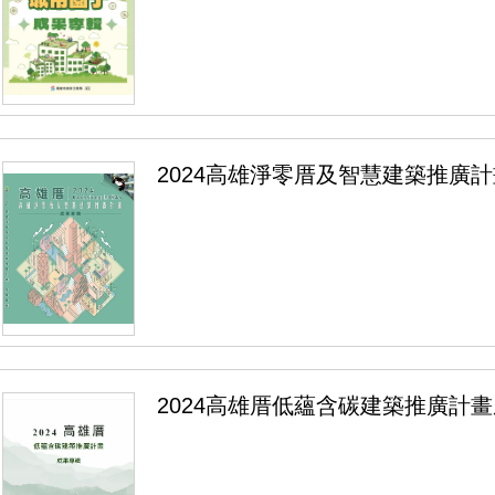
2024高雄淨零厝及智慧建築推廣
2024高雄厝低蘊含碳建築推廣計