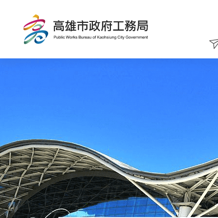
跳
到
主
要
內
容