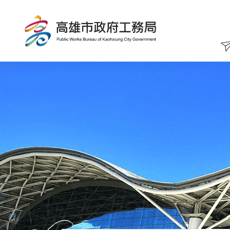
跳
到
主
要
內
容