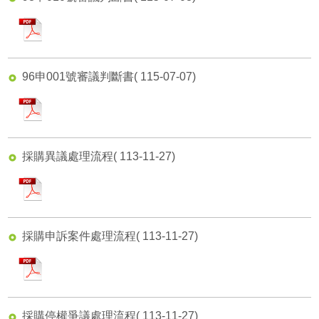
遊說資訊專區
無障礙專區
施工規範
pdf
電子郵件
首頁
機關組織圖
性別主流化
執照查詢
高雄市道路挖掘管理中心
網站導覽
秘書室
96申001號審議判斷書
( 115-07-07)
廉政專區
就業資訊
寬頻管道
English
會計室
pdf
網站連結
服務電話
雙語辭彙
資訊室
材料試驗
採購異議處理流程
( 113-11-27)
電子刊物
常見問答
人事室
試驗隨機程式
pdf
意見信箱
政風室
工務出版品
影音專區
採購申訴會
工程企劃處
採購申訴案件處理流程
( 113-11-27)
雙語詞彙
pdf
建築管理處
道路挖掘管理中心
採購停權爭議處理流程
( 113-11-27)