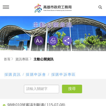
跳
到
新聞活動
主動公開資訊
主
要
內
略過字型切換
容
工務新聞
關於我們
活動專區
首長簡介
工務專區
首頁
資訊專區
主動公開資訊
市政新聞
建設榮譽榜
建設與成果
資訊專區
採購資訊
採購申訴會
採購申訴專區
RSS訂閱
交通位置
工程動態
主動公開資訊
便民服務
聯絡我們
線上申辦
法規專區
局長信箱
專業服務
服務電話
機關組織與業務職掌
98申010號審議判斷書
( 115-07-08)