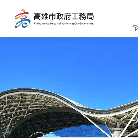
跳
到
主
要
內
容