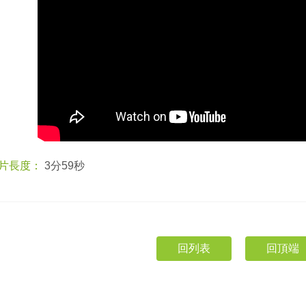
片長度：
3分59秒
回頂端