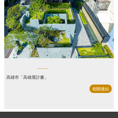
遊說資訊專區
無障礙專區
施工規範
電子郵件
首頁
機關組織圖
性別主流化
執照查詢
高雄市道路挖掘管理中心
網站導覽
秘書室
廉政專區
就業資訊
寬頻管道
English
會計室
網站連結
服務電話
雙語辭彙
資訊室
材料試驗
電子刊物
常見問答
人事室
試驗隨機程式
意見信箱
政風室
工務出版品
影音專區
高雄市「高雄厝計畫」
採購申訴會
工程企劃處
相關連結
雙語詞彙
建築管理處
道路挖掘管理中心