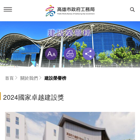
跳
到
新聞活動
建設榮譽榜
主
要
內
略過字型切換
容
工務新聞
關於我們
活動專區
首長簡介
工務專區
首頁
關於我們
建設榮譽榜
市政新聞
建設榮譽榜
建設與成果
資訊專區
2024國家卓越建設獎
RSS訂閱
交通位置
工程動態
主動公開資訊
便民服務
聯絡我們
線上申辦
法規專區
局長信箱
專業服務
服務電話
機關組織與業務職掌