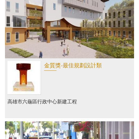
遊說資訊專區
無障礙專區
施工規範
電子郵件
首頁
機關組織圖
性別主流化
執照查詢
高雄市道路挖掘管理中心
網站導覽
秘書室
廉政專區
就業資訊
寬頻管道
English
會計室
網站連結
服務電話
雙語辭彙
資訊室
材料試驗
金質獎-最佳規劃設計類
電子刊物
常見問答
人事室
試驗隨機程式
意見信箱
政風室
工務出版品
影音專區
採購申訴會
高雄市六龜區行政中心新建工程
工程企劃處
雙語詞彙
建築管理處
道路挖掘管理中心